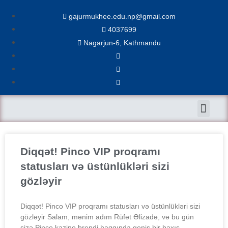
gajurmukhee.edu.np@gmail.com
4037699
Nagarjun-6, Kathmandu
Video Clips
Contact us
Diqqət! Pinco VIP proqramı
statusları və üstünlükləri sizi
gözləyir
Diqqət! Pinco VIP proqramı statusları və üstünlükləri sizi
gözləyir Salam, mənim adım Rüfət Əlizadə, və bu gün
sizə Pinco kazino brendi haqqında geniş bir baxış